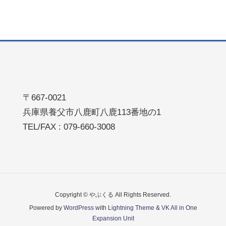
〒667-0021
兵庫県養父市八鹿町八鹿113番地の1
TEL/FAX : 079-660-3008
Copyright © やぶくる All Rights Reserved.
Powered by
WordPress
with
Lightning Theme
&
VK All in One
Expansion Unit