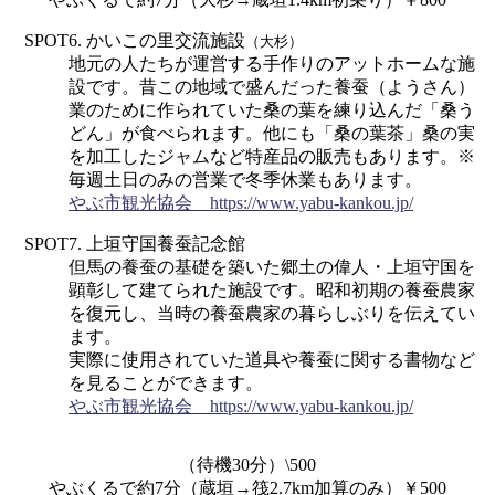
SPOT6. かいこの里交流施設
（大杉）
地元の人たちが運営する手作りのアットホームな施
設です。昔この地域で盛んだった養蚕（ようさん）
業のために作られていた桑の葉を練り込んだ「桑う
どん」が食べられます。他にも「桑の葉茶」桑の実
を加工したジャムなど特産品の販売もあります。※
毎週土日のみの営業で冬季休業もあります。
やぶ市観光協会 https://www.yabu-kankou.jp/
SPOT7. 上垣守国養蚕記念館
但馬の養蚕の基礎を築いた郷土の偉人・上垣守国を
顕彰して建てられた施設です。昭和初期の養蚕農家
を復元し、当時の養蚕農家の暮らしぶりを伝えてい
ます。
実際に使用されていた道具や養蚕に関する書物など
を見ることができます。
やぶ市観光協会 https://www.yabu-kankou.jp/
（待機30分）\500
やぶくるで約7分（蔵垣→筏2.7km加算のみ）￥500