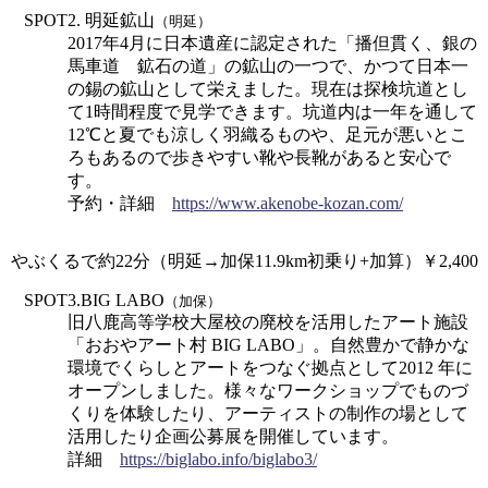
SPOT2. 明延鉱山
（明延）
2017年4月に日本遺産に認定された「播但貫く、銀の
馬車道 鉱石の道」の鉱山の一つで、かつて日本一
の錫の鉱山として栄えました。現在は探検坑道とし
て1時間程度で見学できます。坑道内は一年を通して
12℃と夏でも涼しく羽織るものや、足元が悪いとこ
ろもあるので歩きやすい靴や長靴があると安心で
す。
予約・詳細
https://www.akenobe-kozan.com/
やぶくるで約22分（明延→加保11.9km初乗り+加算）￥2,400
SPOT3.BIG LABO
（加保）
旧八鹿高等学校大屋校の廃校を活用したアート施設
「おおやアート村 BIG LABO」。自然豊かで静かな
環境でくらしとアートをつなぐ拠点として2012 年に
オープンしました。様々なワークショップでものづ
くりを体験したり、アーティストの制作の場として
活用したり企画公募展を開催しています。
詳細
https://biglabo.info/biglabo3/