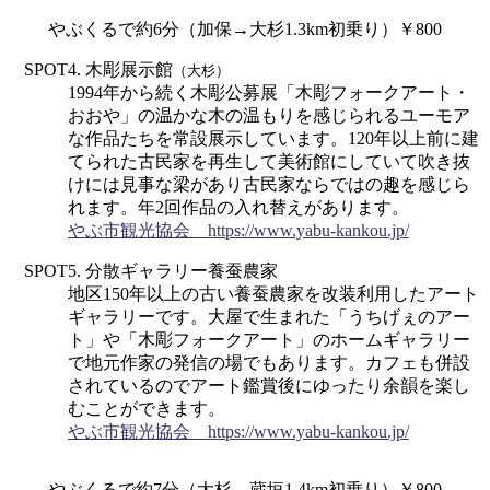
やぶくるで約6分（加保→大杉1.3km初乗り）￥800
SPOT4. 木彫展示館
（大杉）
1994年から続く木彫公募展「木彫フォークアート・
おおや」の温かな木の温もりを感じられるユーモア
な作品たちを常設展示しています。120年以上前に建
てられた古民家を再生して美術館にしていて吹き抜
けには見事な梁があり古民家ならではの趣を感じら
れます。年2回作品の入れ替えがあります。
やぶ市観光協会 https://www.yabu-kankou.jp/
SPOT5. 分散ギャラリー養蚕農家
地区150年以上の古い養蚕農家を改装利用したアート
ギャラリーです。大屋で生まれた「うちげぇのアー
ト」や「木彫フォークアート」のホームギャラリー
で地元作家の発信の場でもあります。カフェも併設
されているのでアート鑑賞後にゆったり余韻を楽し
むことができます。
やぶ市観光協会 https://www.yabu-kankou.jp/
やぶくるで約7分（大杉→蔵垣1.4km初乗り）￥800