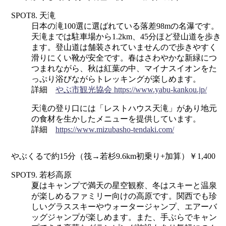
SPOT8. 天滝
日本の滝100選に選ばれている落差98mの名瀑です。
天滝までは駐車場から1.2km、45分ほど登山道を歩き
ます。登山道は舗装されていませんので歩きやすく
滑りにくい靴が安全です。春はさわやかな新緑につ
つまれながら、秋は紅葉の中、マイナスイオンをた
っぷり浴びながらトレッキングが楽しめます。
詳細
やぶ市観光協会 https://www.yabu-kankou.jp/
天滝の登り口には「レストハウス天滝」があり地元
の食材を生かしたメニューを提供しています。
詳細
https://www.mizubasho-tendaki.com/
やぶくるで約15分（筏→若杉9.6km初乗り+加算）￥1,400
SPOT9. 若杉高原
夏はキャンプで満天の星空観察、冬はスキーと温泉
が楽しめるファミリー向けの高原です。関西でも珍
しいグラススキーやウォータージャンプ、エアーバ
ッグジャンプが楽しめます。また、手ぶらでキャン