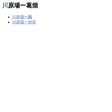
川原場ー葛畑
川原場ー轟
川原場ー別宮