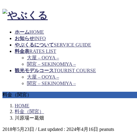
ホーム
HOME
お知らせ
INFO
やぶくるについて
SERVICE GUIDE
料金表
RATES LIST
大屋 – OOYA –
関宮 – SEKINOMIYA –
観光モデルコース
TOURIST COURSE
大屋 – OOYA –
関宮 – SEKINOMIYA –
料金（関宮）
HOME
料金（関宮）
川原場ー葛畑
2018年5月23日
/ Last updated :
2024年4月16日
peanuts