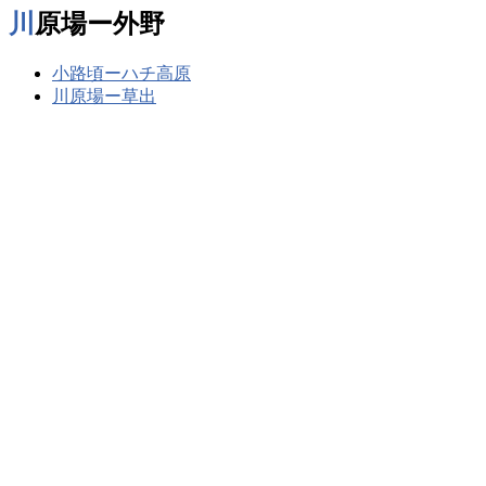
川原場ー外野
小路頃ーハチ高原
川原場ー草出