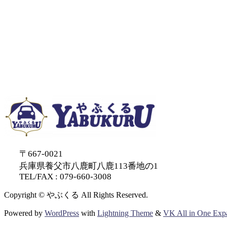
〒667-0021
兵庫県養父市八鹿町八鹿113番地の1
TEL/FAX : 079-660-3008
Copyright © やぶくる All Rights Reserved.
Powered by
WordPress
with
Lightning Theme
&
VK All in One Exp