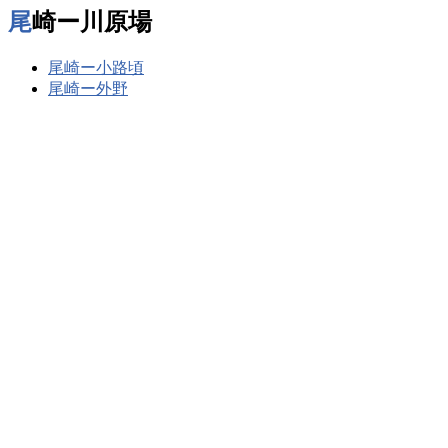
尾崎ー川原場
尾崎ー小路頃
尾崎ー外野