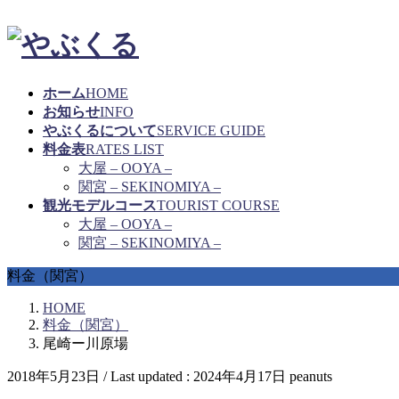
ホーム
HOME
お知らせ
INFO
やぶくるについて
SERVICE GUIDE
料金表
RATES LIST
大屋 – OOYA –
関宮 – SEKINOMIYA –
観光モデルコース
TOURIST COURSE
大屋 – OOYA –
関宮 – SEKINOMIYA –
料金（関宮）
HOME
料金（関宮）
尾崎ー川原場
2018年5月23日
/ Last updated :
2024年4月17日
peanuts