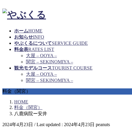
ホーム
HOME
お知らせ
INFO
やぶくるについて
SERVICE GUIDE
料金表
RATES LIST
大屋 – OOYA –
関宮 – SEKINOMIYA –
観光モデルコース
TOURIST COURSE
大屋 – OOYA –
関宮 – SEKINOMIYA –
料金（関宮）
HOME
料金（関宮）
八鹿病院ー安井
2024年4月23日
/ Last updated :
2024年4月23日
peanuts