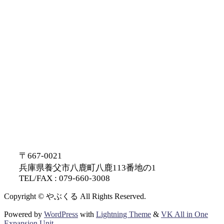
〒667-0021
兵庫県養父市八鹿町八鹿113番地の1
TEL/FAX : 079-660-3008
Copyright © やぶくる All Rights Reserved.
Powered by
WordPress
with
Lightning Theme
&
VK All in One
Expansion Unit