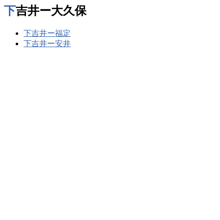
下吉井ー大久保
下吉井ー福定
下吉井ー安井