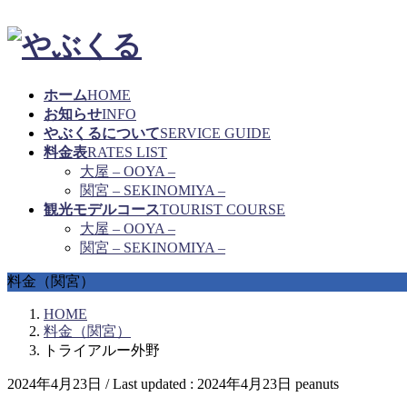
ホーム
HOME
お知らせ
INFO
やぶくるについて
SERVICE GUIDE
料金表
RATES LIST
大屋 – OOYA –
関宮 – SEKINOMIYA –
観光モデルコース
TOURIST COURSE
大屋 – OOYA –
関宮 – SEKINOMIYA –
料金（関宮）
HOME
料金（関宮）
トライアルー外野
2024年4月23日
/ Last updated :
2024年4月23日
peanuts