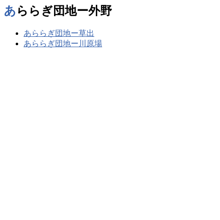
あららぎ団地ー外野
あららぎ団地ー草出
あららぎ団地ー川原場