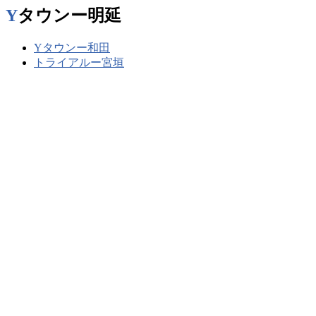
Yタウンー明延
Yタウンー和田
トライアルー宮垣