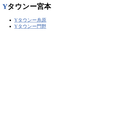
Yタウンー宮本
Yタウンー糸原
Yタウンー門野