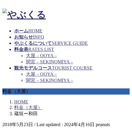
ホーム
HOME
お知らせ
INFO
やぶくるについて
SERVICE GUIDE
料金表
RATES LIST
大屋 – OOYA –
関宮 – SEKINOMIYA –
観光モデルコース
TOURIST COURSE
大屋 – OOYA –
関宮 – SEKINOMIYA –
料金（大屋）
HOME
料金（大屋）
蔵垣ー和田
2018年5月23日
/ Last updated :
2024年4月16日
peanuts