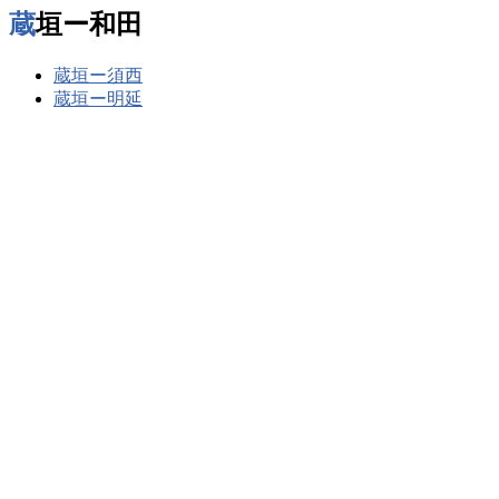
蔵垣ー和田
蔵垣ー須西
蔵垣ー明延