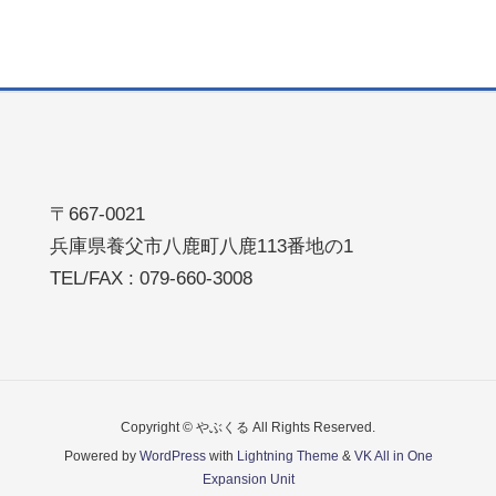
〒667-0021
兵庫県養父市八鹿町八鹿113番地の1
TEL/FAX : 079-660-3008
Copyright © やぶくる All Rights Reserved.
Powered by
WordPress
with
Lightning Theme
&
VK All in One
Expansion Unit