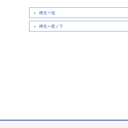
樽見ー筏
樽見ー栗ノ下