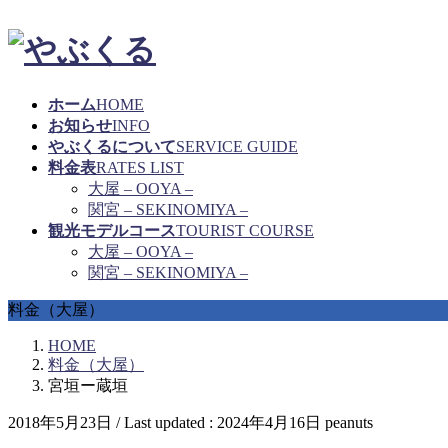
ホーム
HOME
お知らせ
INFO
やぶくるについて
SERVICE GUIDE
料金表
RATES LIST
大屋 – OOYA –
関宮 – SEKINOMIYA –
観光モデルコース
TOURIST COURSE
大屋 – OOYA –
関宮 – SEKINOMIYA –
料金（大屋）
HOME
料金（大屋）
宮垣ー蔵垣
2018年5月23日
/ Last updated :
2024年4月16日
peanuts