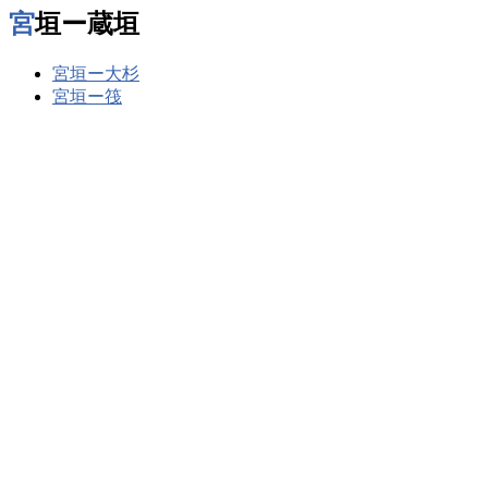
宮垣ー蔵垣
宮垣ー大杉
宮垣ー筏