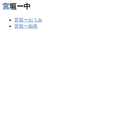
宮垣ー中
宮垣ーおうみ
宮垣ー由良