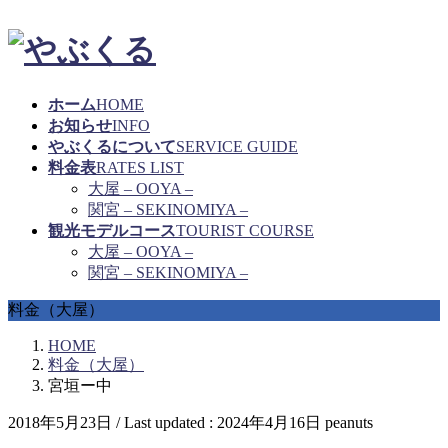
ホーム
HOME
お知らせ
INFO
やぶくるについて
SERVICE GUIDE
料金表
RATES LIST
大屋 – OOYA –
関宮 – SEKINOMIYA –
観光モデルコース
TOURIST COURSE
大屋 – OOYA –
関宮 – SEKINOMIYA –
料金（大屋）
HOME
料金（大屋）
宮垣ー中
2018年5月23日
/ Last updated :
2024年4月16日
peanuts