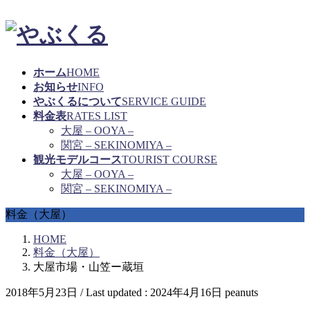
ホーム
HOME
お知らせ
INFO
やぶくるについて
SERVICE GUIDE
料金表
RATES LIST
大屋 – OOYA –
関宮 – SEKINOMIYA –
観光モデルコース
TOURIST COURSE
大屋 – OOYA –
関宮 – SEKINOMIYA –
料金（大屋）
HOME
料金（大屋）
大屋市場・山笠ー蔵垣
2018年5月23日
/ Last updated :
2024年4月16日
peanuts