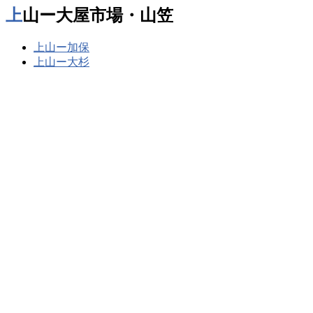
上山ー大屋市場・山笠
上山ー加保
上山ー大杉