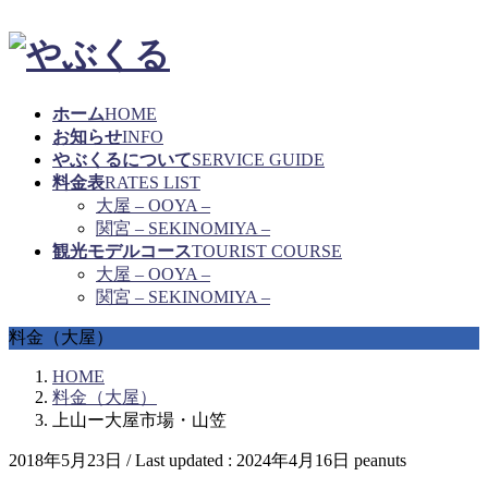
ホーム
HOME
お知らせ
INFO
やぶくるについて
SERVICE GUIDE
料金表
RATES LIST
大屋 – OOYA –
関宮 – SEKINOMIYA –
観光モデルコース
TOURIST COURSE
大屋 – OOYA –
関宮 – SEKINOMIYA –
料金（大屋）
HOME
料金（大屋）
上山ー大屋市場・山笠
2018年5月23日
/ Last updated :
2024年4月16日
peanuts