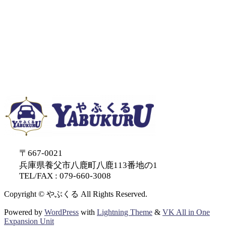
〒667-0021
兵庫県養父市八鹿町八鹿113番地の1
TEL/FAX : 079-660-3008
Copyright © やぶくる All Rights Reserved.
Powered by
WordPress
with
Lightning Theme
&
VK All in One
Expansion Unit